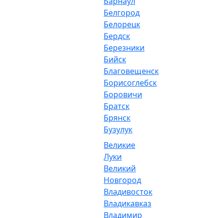
Барнаул
Белгород
Белорецк
Бердск
Березники
Бийск
Благовещенск
Борисоглебск
Боровичи
Братск
Брянск
Бузулук
Великие
Луки
Великий
Новгород
Владивосток
Владикавказ
Владимир