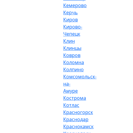
Кемерово
Керчь
Киров
Кирово-
Чепецк
Клин
Клинцы
Ковров
Коломна
Колпино
Комсомольск-
на-
Амуре
Кострома
Котлас
Красногорск
Краснодар
Краснокамск