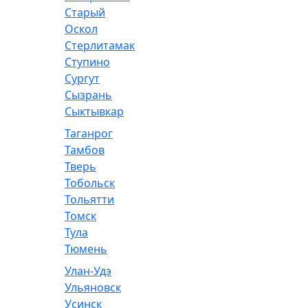
Старый
Оскол
Стерлитамак
Ступино
Сургут
Сызрань
Сыктывкар
Таганрог
Тамбов
Тверь
Тобольск
Тольятти
Томск
Тула
Тюмень
Улан-Удэ
Ульяновск
Усинск