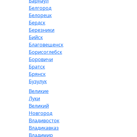
Барнаул
Белгород
Белорецк
Бердск
Березники
Бийск
Благовещенск
Борисоглебск
Боровичи
Братск
Брянск
Бузулук
Великие
Луки
Великий
Новгород
Владивосток
Владикавказ
Владимир