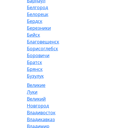
Барнаул
Белгород
Белорецк
Бердск
Березники
Бийск
Благовещенск
Борисоглебск
Боровичи
Братск
Брянск
Бузулук
Великие
Луки
Великий
Новгород
Владивосток
Владикавказ
Владимир