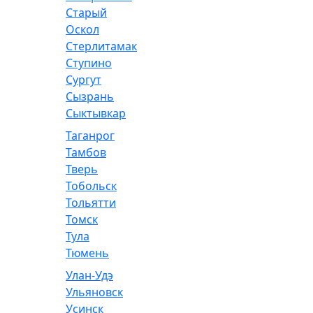
Старый
Оскол
Стерлитамак
Ступино
Сургут
Сызрань
Сыктывкар
Таганрог
Тамбов
Тверь
Тобольск
Тольятти
Томск
Тула
Тюмень
Улан-Удэ
Ульяновск
Усинск