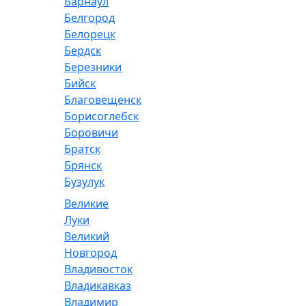
Барнаул
Белгород
Белорецк
Бердск
Березники
Бийск
Благовещенск
Борисоглебск
Боровичи
Братск
Брянск
Бузулук
Великие
Луки
Великий
Новгород
Владивосток
Владикавказ
Владимир