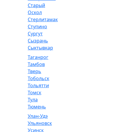
Старый
Оскол
Стерлитамак
Ступино
Сургут
Сызрань
Сыктывкар
Таганрог
Тамбов
Тверь
Тобольск
Тольятти
Томск
Тула
Тюмень
Улан-Удэ
Ульяновск
Усинск