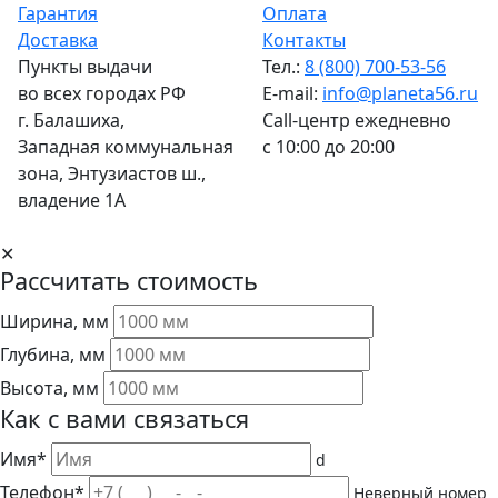
Гарантия
Оплата
Доставка
Контакты
Пункты выдачи
Тел.:
8 (800) 700-53-56
во всех городах РФ
E-mail:
info@planeta56.ru
г.
Балашиха
,
Call-центр
ежедневно
Западная коммунальная
с 10:00 до 20:00
зона, Энтузиастов ш.,
владение 1А
✕
Рассчитать стоимость
Ширина, мм
Глубина, мм
Высота, мм
Как с вами связаться
Имя*
d
Телефон*
Неверный номер