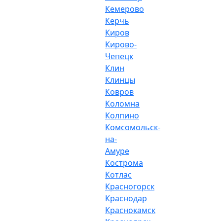
Кемерово
Керчь
Киров
Кирово-
Чепецк
Клин
Клинцы
Ковров
Коломна
Колпино
Комсомольск-
на-
Амуре
Кострома
Котлас
Красногорск
Краснодар
Краснокамск