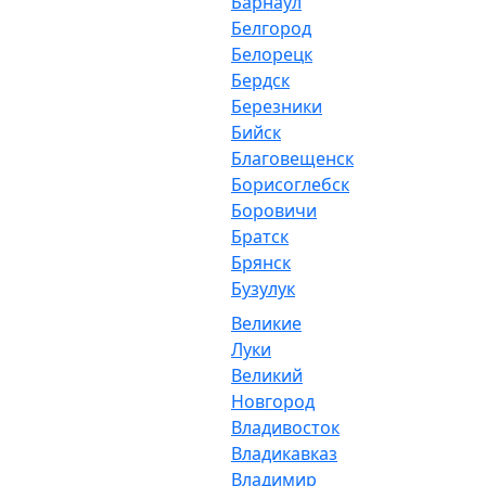
Барнаул
Белгород
Белорецк
Бердск
Березники
Бийск
Благовещенск
Борисоглебск
Боровичи
Братск
Брянск
Бузулук
Великие
Луки
Великий
Новгород
Владивосток
Владикавказ
Владимир