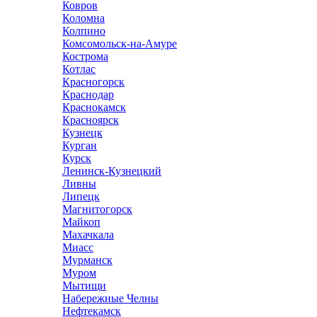
Ковров
Коломна
Колпино
Комсомольск-на-Амуре
Кострома
Котлас
Красногорск
Краснодар
Краснокамск
Красноярск
Кузнецк
Курган
Курск
Ленинск-Кузнецкий
Ливны
Липецк
Магнитогорск
Майкоп
Махачкала
Миасс
Мурманск
Муром
Мытищи
Набережные Челны
Нефтекамск