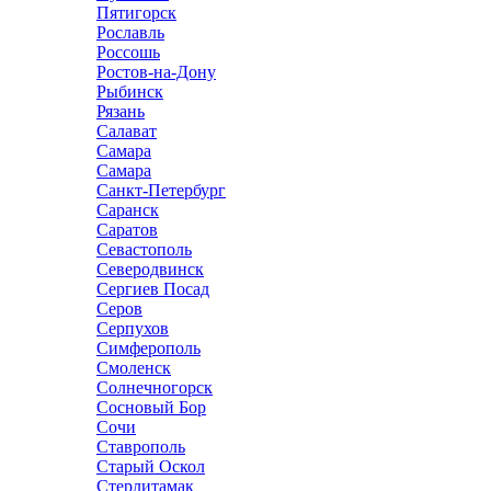
Пятигорск
Рославль
Россошь
Ростов-на-Дону
Рыбинск
Рязань
Салават
Самара
Самара
Санкт-Петербург
Саранск
Саратов
Севастополь
Северодвинск
Сергиев Посад
Серов
Серпухов
Симферополь
Смоленск
Солнечногорск
Сосновый Бор
Сочи
Ставрополь
Старый Оскол
Стерлитамак