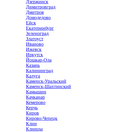
Дзержинск
Димитровград
Дмитров
Домодедово
Ейск
Екатеринбург
Зеленоград
Златоуст
Иваново
Ижевск
Иркутск
Йошкар-Ола
Казань
Калининград
Калуга
Каменск-Уральский
Каменск-Шахтинский
Камышин
Качканар
Кемерово
Керчь
Киров
Кирово-Чепецк
Клин
Клинцы