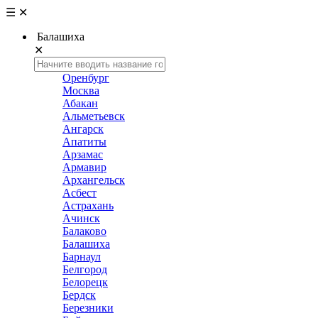
☰
✕
Балашиха
✕
Оренбург
Москва
Абакан
Альметьевск
Ангарск
Апатиты
Арзамас
Армавир
Архангельск
Асбест
Астрахань
Ачинск
Балаково
Балашиха
Барнаул
Белгород
Белорецк
Бердск
Березники