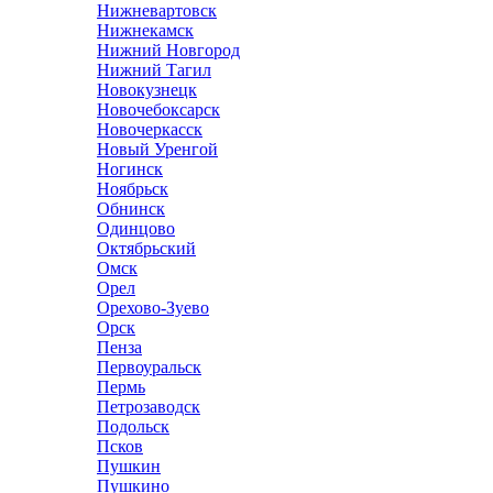
Нижневартовск
Нижнекамск
Нижний Новгород
Нижний Тагил
Новокузнецк
Новочебоксарск
Новочеркасск
Новый Уренгой
Ногинск
Ноябрьск
Обнинск
Одинцово
Октябрьский
Омск
Орел
Орехово-Зуево
Орск
Пенза
Первоуральск
Пермь
Петрозаводск
Подольск
Псков
Пушкин
Пушкино