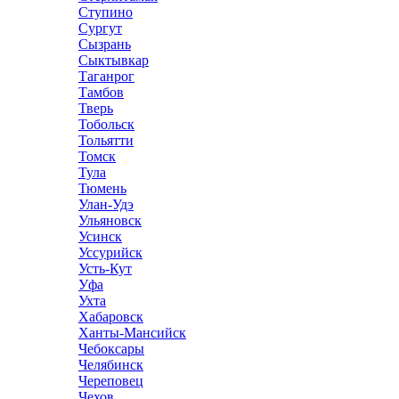
Ступино
Сургут
Сызрань
Сыктывкар
Таганрог
Тамбов
Тверь
Тобольск
Тольятти
Томск
Тула
Тюмень
Улан-Удэ
Ульяновск
Усинск
Уссурийск
Усть-Кут
Уфа
Ухта
Хабаровск
Ханты-Мансийск
Чебоксары
Челябинск
Череповец
Чехов