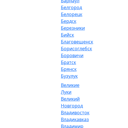
Барнаул
Белгород
Белорецк
Бердск
Березники
Бийск
Благовещенск
Борисоглебск
Боровичи
Братск
Брянск
Бузулук
Великие
Луки
Великий
Новгород
Владивосток
Владикавказ
Владимир