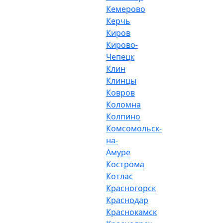
Кемерово
Керчь
Киров
Кирово-
Чепецк
Клин
Клинцы
Ковров
Коломна
Колпино
Комсомольск-
на-
Амуре
Кострома
Котлас
Красногорск
Краснодар
Краснокамск