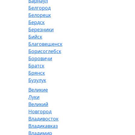
Барнаул
Белгород
Белорецк
Бердск
Березники
Бийск
Благовещенск
Борисоглебск
Боровичи
Братск
Брянск
Бузулук
Великие
Луки
Великий
Новгород
Владивосток
Владикавказ
Владимир