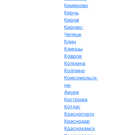
Кемерово
Керчь
Киров
Кирово-
Чепецк
Клин
Клинцы
Ковров
Коломна
Колпино
Комсомольск-
на-
Амуре
Кострома
Котлас
Красногорск
Краснодар
Краснокамск