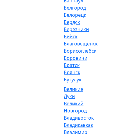
Барнаул
Белгород
Белорецк
Бердск
Березники
Бийск
Благовещенск
Борисоглебск
Боровичи
Братск
Брянск
Бузулук
Великие
Луки
Великий
Новгород
Владивосток
Владикавказ
Владимир