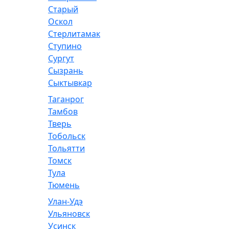
Старый
Оскол
Стерлитамак
Ступино
Сургут
Сызрань
Сыктывкар
Таганрог
Тамбов
Тверь
Тобольск
Тольятти
Томск
Тула
Тюмень
Улан-Удэ
Ульяновск
Усинск