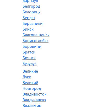
Барнаул
Белгород
Белорецк
Бердск
Березники
Бийск
Благовещенск
Борисоглебск
Боровичи
Братск
Брянск
Бузулук
Великие
Луки
Великий
Новгород
Владивосток
Владикавказ
Владимир