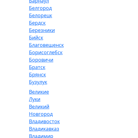
Барнаул
Белгород
Белорецк
Бердск
Березники
Бийск
Благовещенск
Борисоглебск
Боровичи
Братск
Брянск
Бузулук
Великие
Луки
Великий
Новгород
Владивосток
Владикавказ
Владимир