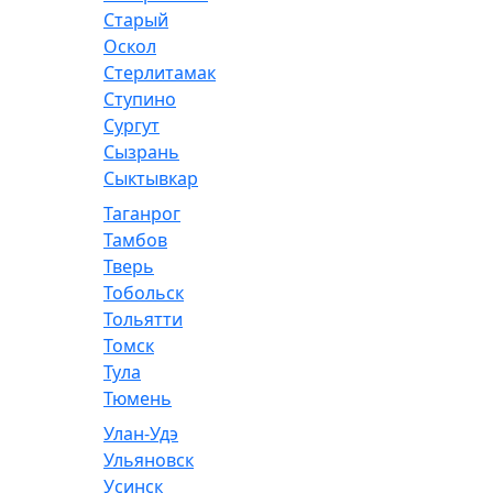
Старый
Оскол
Стерлитамак
Ступино
Сургут
Сызрань
Сыктывкар
Таганрог
Тамбов
Тверь
Тобольск
Тольятти
Томск
Тула
Тюмень
Улан-Удэ
Ульяновск
Усинск