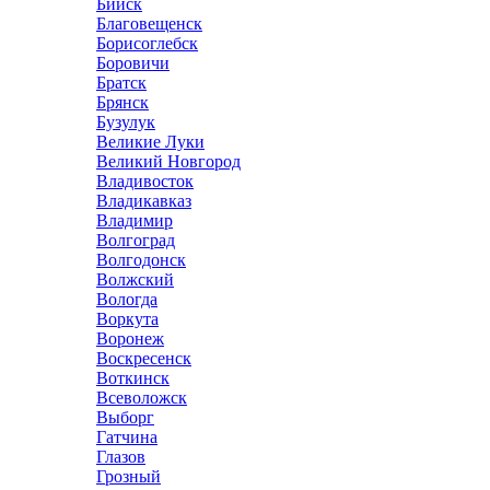
Бийск
Благовещенск
Борисоглебск
Боровичи
Братск
Брянск
Бузулук
Великие Луки
Великий Новгород
Владивосток
Владикавказ
Владимир
Волгоград
Волгодонск
Волжский
Вологда
Воркута
Воронеж
Воскресенск
Воткинск
Всеволожск
Выборг
Гатчина
Глазов
Грозный