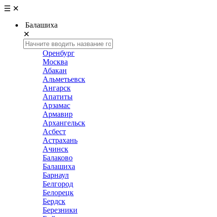
☰
✕
Балашиха
✕
Оренбург
Москва
Абакан
Альметьевск
Ангарск
Апатиты
Арзамас
Армавир
Архангельск
Асбест
Астрахань
Ачинск
Балаково
Балашиха
Барнаул
Белгород
Белорецк
Бердск
Березники