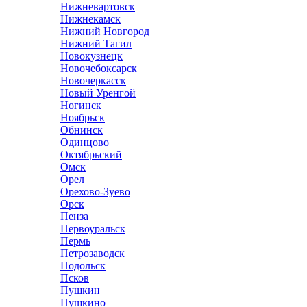
Нижневартовск
Нижнекамск
Нижний Новгород
Нижний Тагил
Новокузнецк
Новочебоксарск
Новочеркасск
Новый Уренгой
Ногинск
Ноябрьск
Обнинск
Одинцово
Октябрьский
Омск
Орел
Орехово-Зуево
Орск
Пенза
Первоуральск
Пермь
Петрозаводск
Подольск
Псков
Пушкин
Пушкино