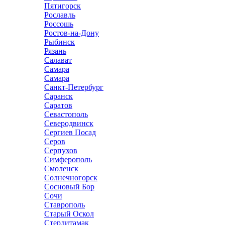
Пятигорск
Рославль
Россошь
Ростов-на-Дону
Рыбинск
Рязань
Салават
Самара
Самара
Санкт-Петербург
Саранск
Саратов
Севастополь
Северодвинск
Сергиев Посад
Серов
Серпухов
Симферополь
Смоленск
Солнечногорск
Сосновый Бор
Сочи
Ставрополь
Старый Оскол
Стерлитамак