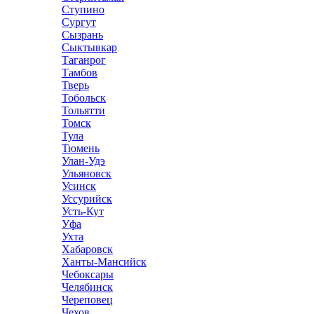
Ступино
Сургут
Сызрань
Сыктывкар
Таганрог
Тамбов
Тверь
Тобольск
Тольятти
Томск
Тула
Тюмень
Улан-Удэ
Ульяновск
Усинск
Уссурийск
Усть-Кут
Уфа
Ухта
Хабаровск
Ханты-Мансийск
Чебоксары
Челябинск
Череповец
Чехов