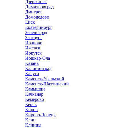
Дзержинск
Димитровград
Дмитров
Домодедово
Ейск
Екатеринбург
Зеленоград
Златоуст
Иваново
Ижевск
Иркутск
Йошкар-Ола
Казань
Калининград
Калуга
Каменск-Уральский
Каменск-Шахтинский
Камышин
Качканар
Кемерово
Керчь
Киров
Кирово-Чепецк
Клин
Клинцы