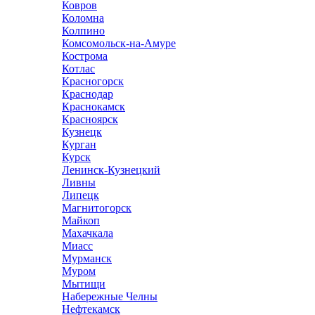
Ковров
Коломна
Колпино
Комсомольск-на-Амуре
Кострома
Котлас
Красногорск
Краснодар
Краснокамск
Красноярск
Кузнецк
Курган
Курск
Ленинск-Кузнецкий
Ливны
Липецк
Магнитогорск
Майкоп
Махачкала
Миасс
Мурманск
Муром
Мытищи
Набережные Челны
Нефтекамск