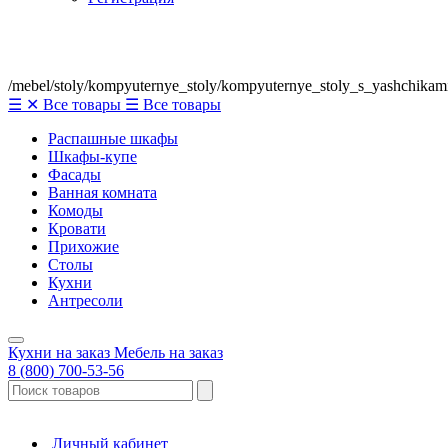
/mebel/stoly/kompyuternye_stoly/kompyuternye_stoly_s_yashchikam
☰
✕
Все товары
☰
Все товары
Распашные шкафы
Шкафы-купе
Фасады
Ванная комната
Комоды
Кровати
Прихожие
Столы
Кухни
Антресоли
Кухни на заказ
Мебель на заказ
8 (800) 700-53-56
Личный кабинет